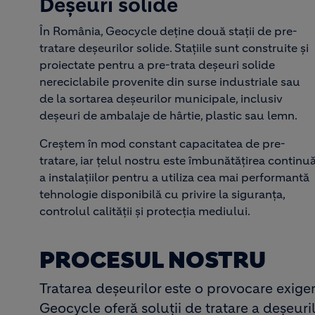
Deşeuri solide
În România, Geocycle deţine două staţii de pre-
tratare deşeurilor solide. Staţiile sunt construite şi
proiectate pentru a pre-trata deşeuri solide
nereciclabile provenite din surse industriale sau
de la sortarea deşeurilor municipale, inclusiv
deşeuri de ambalaje de hârtie, plastic sau lemn.
Creştem în mod constant capacitatea de pre-
tratare, iar ţelul nostru este îmbunătăţirea continu
a instalaţiilor pentru a utiliza cea mai performantă
tehnologie disponibilă cu privire la siguranţa,
controlul calităţii şi protecţia mediului.
PROCESUL NOSTRU
Tratarea deșeurilor este o provocare exige
Geocycle oferă soluții de tratare a deșeur