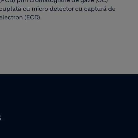
(PCB) prin cromatografie de gaze (GC)
cuplată cu micro detector cu captură de
electron (ECD)
S