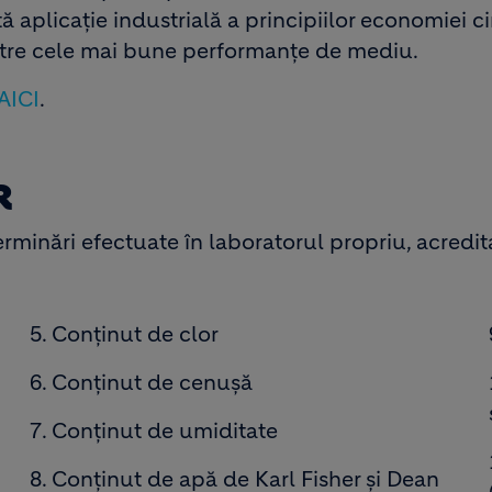
ă aplicație industrială a principiilor economiei c
intre cele mai bune performanțe de mediu.
AICI
.
R
rminări efectuate în laboratorul propriu, acredi
5. Conţinut de clor
6. Conţinut de cenuşă
7. Conţinut de umiditate
8. Conţinut de apă de Karl Fisher şi Dean