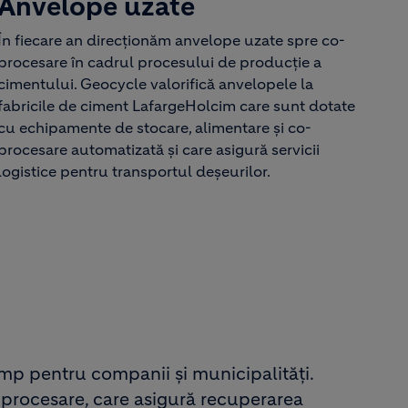
Anvelope uzate
În fiecare an direcţionăm anvelope uzate spre co-
procesare în cadrul procesului de producţie a
cimentului. Geocycle valorifică anvelopele la
fabricile de ciment LafargeHolcim care sunt dotate
cu echipamente de stocare, alimentare şi co-
procesare automatizată şi care asigură servicii
logistice pentru transportul deşeurilor.
imp pentru companii și municipalități.
o-procesare, care asigură recuperarea