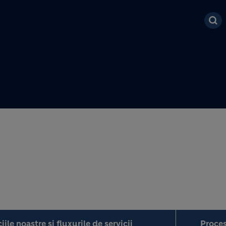
Mergi la conţinutul pri
iile noastre şi fluxurile de servicii
Proces