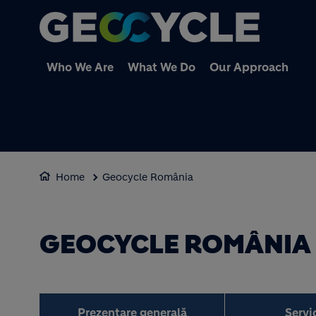
Who We Are
What We Do
Our Approach
Home
Geocycle România
GEOCYCLE ROMÂNIA
Prezentare generală
Servic