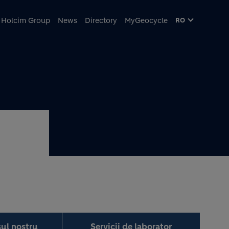
ncipal
Holcim Group
News
Directory
MyGeocycle
RO
ul nostru
Servicii de laborator