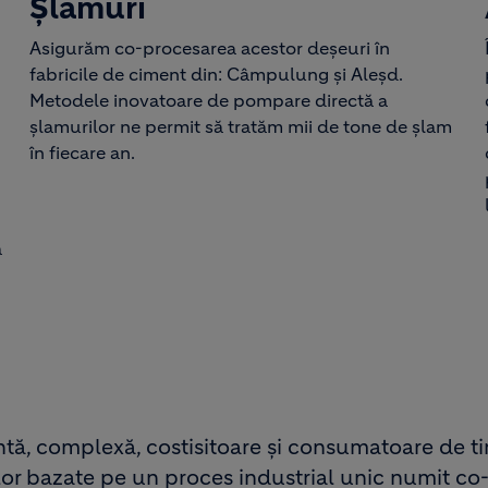
Şlamuri
Asigurăm co-procesarea acestor deşeuri în
fabricile de ciment din: Câmpulung şi Aleşd.
Metodele inovatoare de pompare directă a
şlamurilor ne permit să tratăm mii de tone de şlam
în fiecare an.
ă
ntă, complexă, costisitoare și consumatoare de t
ilor bazate pe un proces industrial unic numit c