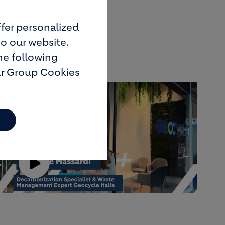
fer personalized
to our website.
he following
ur Group Cookies
Play
Video