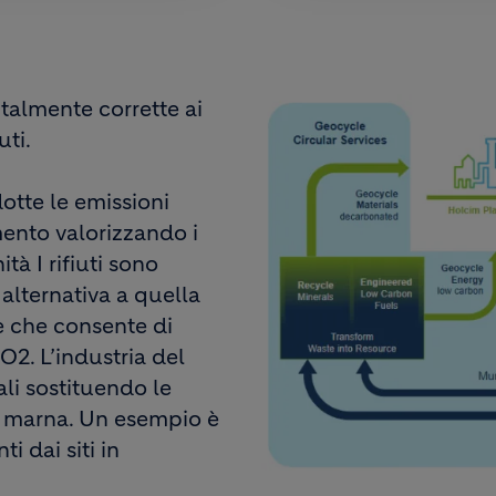
ntalmente corrette ai
uti.
otte le emissioni
mento valorizzando i
tà I rifiuti sono
 alternativa a quella
ne che consente di
O2. L’industria del
ali sostituendo le
la marna. Un esempio è
i dai siti in