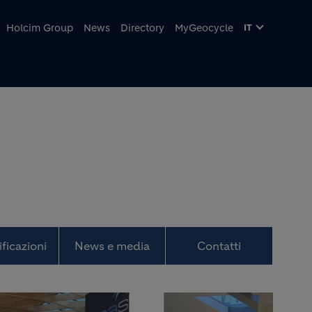
cipale
Holcim Group
News
Directory
MyGeocycle
IT
ificazioni
News e media
Contatti