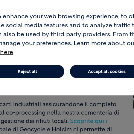
 enhance your web browsing experience, to of
e social media features and to analyze traffic 
 also be used by third party providers. From t
manage your preferences. Learn more about o
 here
i ed innovative per il contemporaneo riciclo e
Reject all
Accept all cookies
per oltre 30 anni un partner affidabile nella
zione dei principi dell’Economia Circolare
igliore.
carti industriali assicurandone il completo
al co-processing nella nostra cementeria di
gestione dei rifiuti locali.
Scoprite qui i
bale di Geocycle e Holcim ci permette di