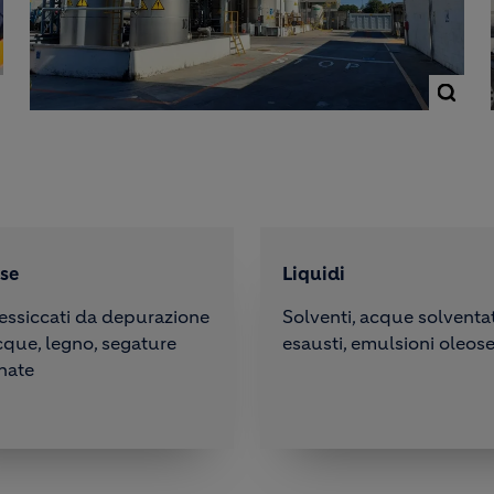
se
Liquidi
essiccati da depurazione
Solventi, acque solventat
cque, legno, segature
esausti, emulsioni oleos
nate